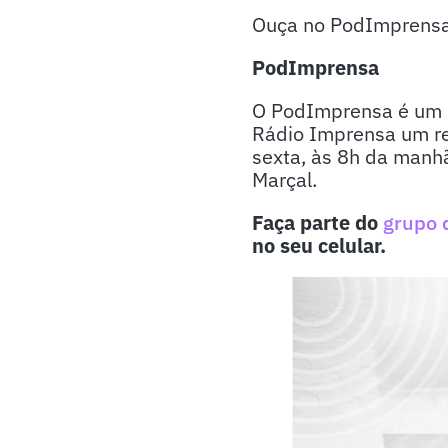
Ouça no PodImprensa d
PodImprensa
O PodImprensa é um p
Rádio Imprensa um re
sexta, às 8h da manhã
Marçal.
Faça parte do
grupo 
no seu celular.