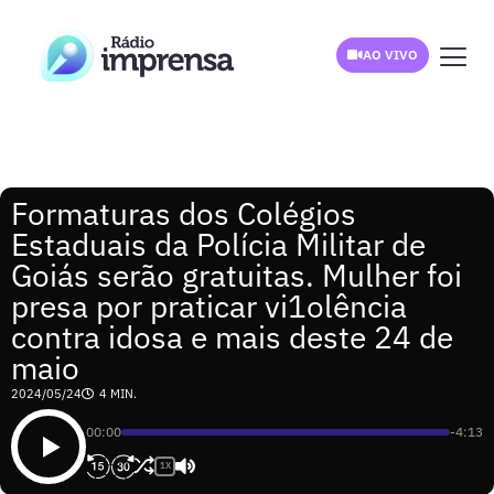
AO VIVO
Formaturas dos Colégios
Estaduais da Polícia Militar de
Goiás serão gratuitas. Mulher foi
presa por praticar vi1olência
contra idosa e mais deste 24 de
maio
2024/05/24
4 MIN.
00:00
-4:13
1X