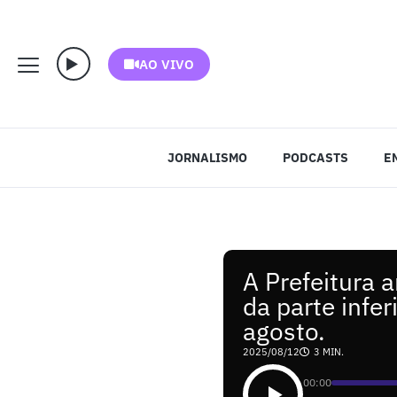
AO VIVO
JORNALISMO
PODCASTS
E
A Prefeitura a
da parte infe
agosto.
2025/08/12
3 MIN.
00:00