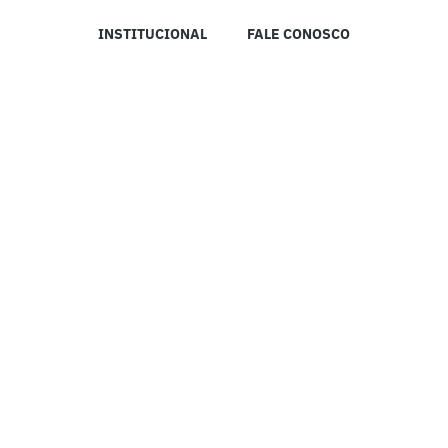
INSTITUCIONAL
FALE CONOSCO
RÁDIO IMPRENSA MADUREIRA DE ANÁPOLIS © 2023