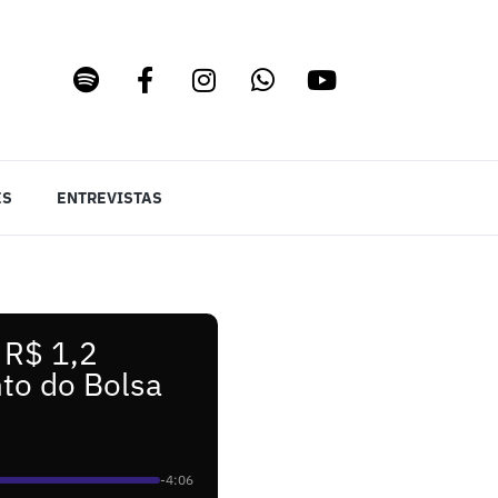
ES
ENTREVISTAS
 R$ 1,2
to do Bolsa
-4:06