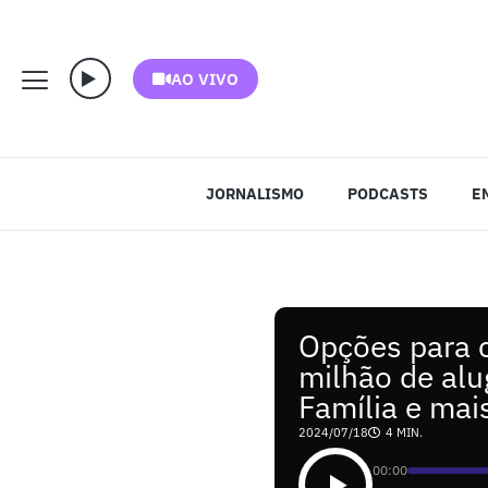
AO VIVO
JORNALISMO
PODCASTS
E
Opções para c
milhão de al
Família e mai
2024/07/18
4 MIN.
00:00