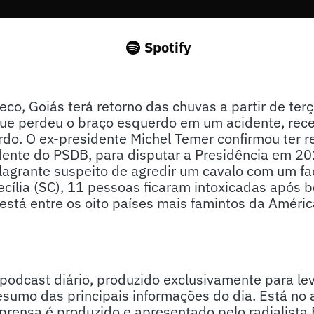
Spotify
co, Goiás terá retorno das chuvas a partir de terç
 que perdeu o braço esquerdo em um acidente, rec
do. O ex-presidente Michel Temer confirmou ter r
idente do PSDB, para disputar a Presidência em 2
lagrante suspeito de agredir um cavalo com um fa
cília (SC), 11 pessoas ficaram intoxicadas após 
está entre os oito países mais famintos da Améri
odcast diário, produzido exclusivamente para lev
sumo das principais informações do dia. Está no 
ensa é produzido e apresentado pelo radialista E