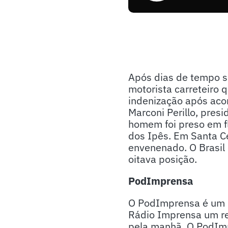
Após dias de tempo se
motorista carreteiro
indenização após acor
Marconi Perillo, pres
homem foi preso em f
dos Ipês. Em Santa Ce
envenenado. O Brasil 
oitava posição.
PodImprensa
O PodImprensa é um p
Rádio Imprensa um re
pela manhã. O PodImpr