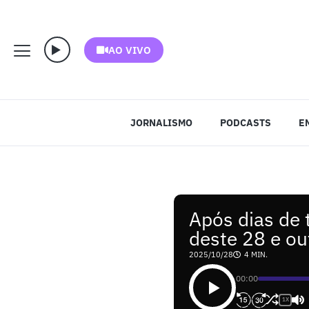
AO VIVO
JORNALISMO
PODCASTS
E
Após dias de 
deste 28 e o
2025/10/28
4 MIN.
00:00
1X