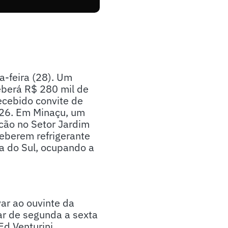
a-feira (28). Um
eberá R$ 280 mil de
ecebido convite de
026. Em Minaçu, um
cão no Setor Jardim
beberem refrigerante
ca do Sul, ocupando a
ar ao ouvinte da
ar de segunda a sexta
d Venturini.