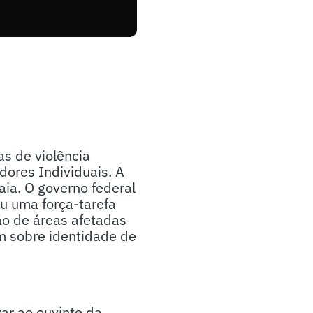
as de violência
ores Individuais. A
aia. O governo federal
ou uma força-tarefa
ão de áreas afetadas
m sobre identidade de
ar ao ouvinte da