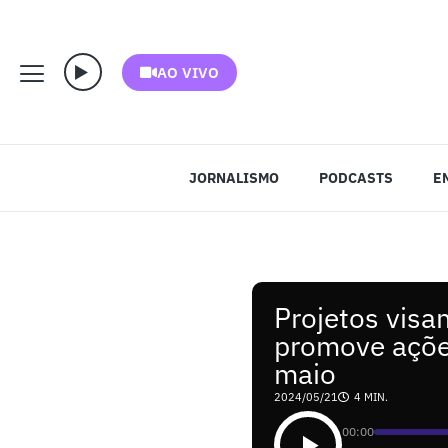
AO VIVO
JORNALISMO
PODCASTS
E
Projetos visa
promove açõe
maio
2024/05/21
4 MIN.
00:00