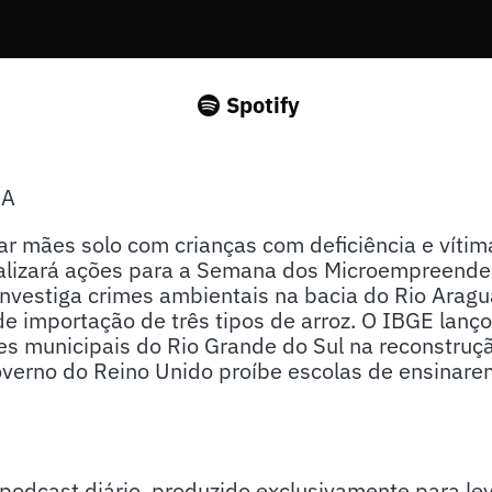
Spotify
SA
zar mães solo com crianças com deficiência e vítim
alizará ações para a Semana dos Microempreended
s investiga crimes ambientais na bacia do Rio Aragu
 de importação de três tipos de arroz. O IBGE lanç
es municipais do Rio Grande do Sul na reconstruç
overno do Reino Unido proíbe escolas de ensinare
odcast diário, produzido exclusivamente para lev