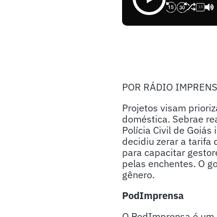
1X
POR RÁDIO IMPREN
Projetos visam priori
doméstica. Sebrae re
Polícia Civil de Goiá
decidiu zerar a tarifa
para capacitar gestor
pelas enchentes. O g
gênero.
PodImprensa
O PodImprensa é um p