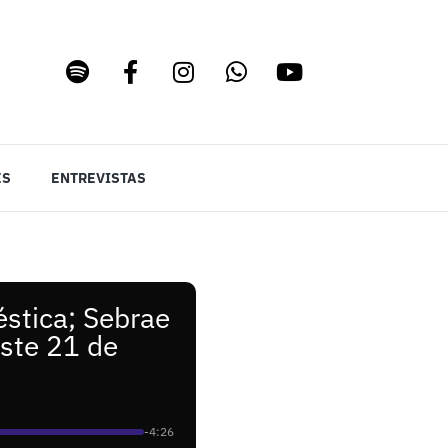
ES
ENTREVISTAS
éstica; Sebrae
ste 21 de
-4:26