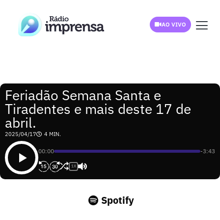
AO VIVO
Feriadão Semana Santa e
Tiradentes e mais deste 17 de
abril.
2025/04/17
4 MIN.
00:00
-3:43
1X
Spotify