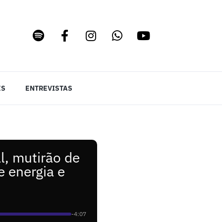
ES
ENTREVISTAS
l, mutirão de
 energia e
-4:07