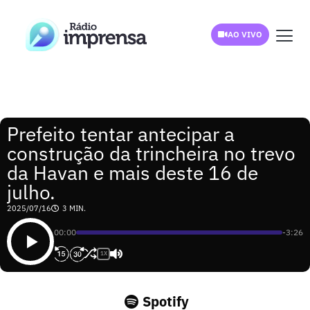
AO VIVO
Prefeito tentar antecipar a
construção da trincheira no trevo
da Havan e mais deste 16 de
julho.
2025/07/16
3 MIN.
00:00
-3:26
1X
Spotify