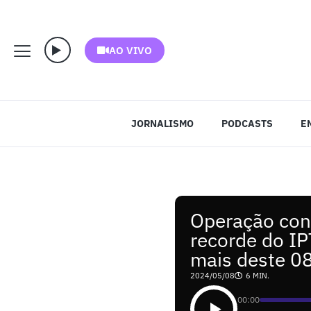
AO VIVO
JORNALISMO
PODCASTS
E
Operação con
recorde do IP
mais deste 0
2024/05/08
6 MIN.
00:00