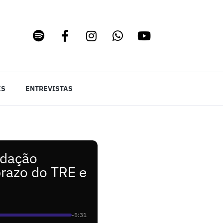
ES
ENTREVISTAS
adação
prazo do TRE e
-5:31