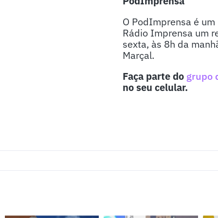
PodImprensa
O PodImprensa é um p
Rádio Imprensa um re
sexta, às 8h da manhã
Marçal.
Faça parte do
grupo 
no seu celular.