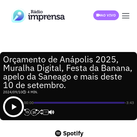
AO VIVO
Orçamento de Anápolis 2025,
Muralha Digital, Festa da Banana,
apelo da Saneago e mais deste
10 de setembro.
2024/09/10
4 MIN.
00:00
-3:43
1X
Spotify