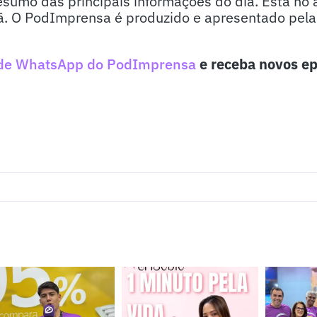
sumo das principais informações do dia. Está no 
. O PodImprensa é produzido e apresentado pela j
de WhatsApp do PodImprensa
e receba novos ep