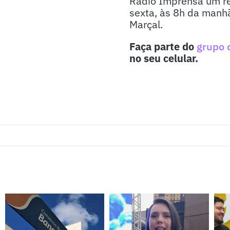
Rádio Imprensa um re
sexta, às 8h da manhã
Marçal.
Faça parte do
grupo 
no seu celular.