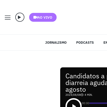
AO VIVO
JORNALISMO
PODCASTS
E
Candidatos a 
diarreia agud
agosto
2024/08/08
4 MIN.
00:00