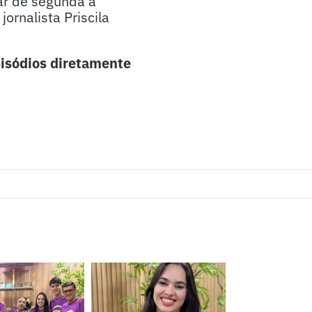
ar de segunda a
ornalista Priscila
isódios diretamente