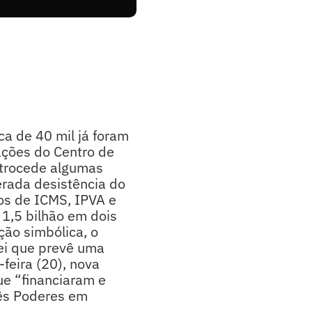
ca de 40 mil já foram
ações do Centro de
etrocede algumas
erada desistência do
os de ICMS, IPVA e
 1,5 bilhão em dois
ão simbólica, o
lei que prevê uma
feira (20), nova
ue “financiaram e
rês Poderes em