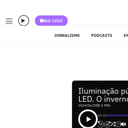
AO VIVO
JORNALISMO
PODCASTS
E
Iluminação pú
LED. O invern
2024/06/20
5 MIN.
00:00
1X