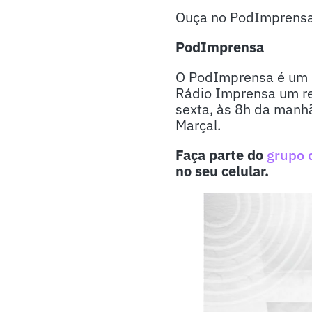
Ouça no PodImprensa d
PodImprensa
O PodImprensa é um p
Rádio Imprensa um re
sexta, às 8h da manhã
Marçal.
Faça parte do
grupo 
no seu celular.