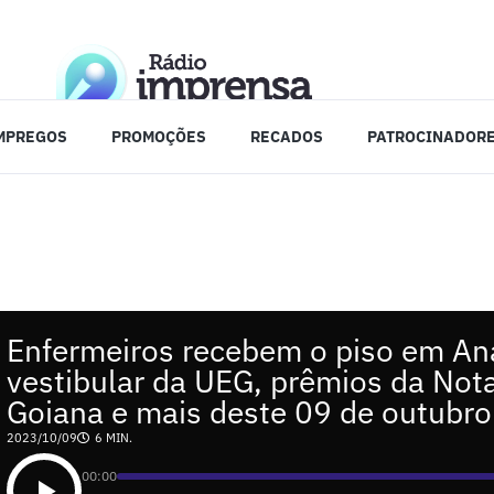
MPREGOS
PROMOÇÕES
RECADOS
PATROCINADOR
Enfermeiros recebem o piso em Aná
vestibular da UEG, prêmios da Nota
Goiana e mais deste 09 de outubro
2023/10/09
6 MIN.
00:00