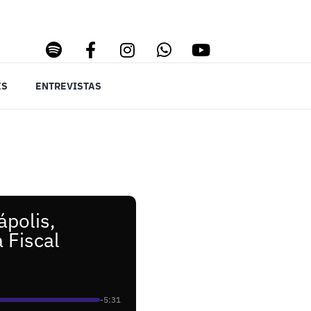
ES
ENTREVISTAS
polis,
 Fiscal
-5:31