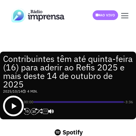
AO VIVO
Contribuintes têm até quinta-feira
(16) para aderir ao Refis 2025 e
mais deste 14 de outubro de
2025
2025/10/14
4 MIN.
00:00
-3:36
1X
Spotify