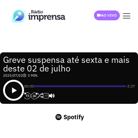
AO VIVO
Greve suspensa até sexta e mais
deste 02 de julho
2025/07/02
3 MIN.
00:00
-3:27
1X
Spotify