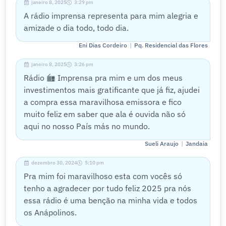
janeiro 8, 2025
3:29 pm
A rádio imprensa representa para mim alegria e
amizade o dia todo, todo dia.
|
Eni Dias Cordeiro
Pq. Residencial das Flores
janeiro 8, 2025
3:26 pm
Rádio
Imprensa pra mim e um dos meus
investimentos mais gratificante que já fiz, ajudei
a compra essa maravilhosa emissora e fico
muito feliz em saber que ala é ouvida não só
aqui no nosso País más no mundo.
|
Sueli Araujo
Jandaia
dezembro 30, 2024
5:10 pm
Pra mim foi maravilhoso esta com vocês só
tenho a agradecer por tudo feliz 2025 pra nós
essa rádio é uma benção na minha vida e todos
os Anápolinos.