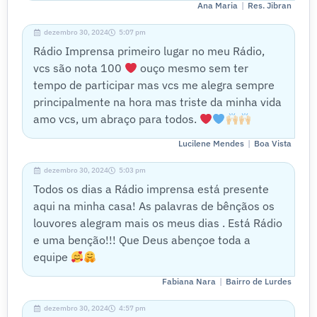
|
Ana Maria
Res. Jibran
dezembro 30, 2024
5:07 pm
Rádio Imprensa primeiro lugar no meu Rádio,
vcs são nota 100
ouço mesmo sem ter
tempo de participar mas vcs me alegra sempre
principalmente na hora mas triste da minha vida
amo vcs, um abraço para todos.
|
Lucilene Mendes
Boa Vista
dezembro 30, 2024
5:03 pm
Todos os dias a Rádio imprensa está presente
aqui na minha casa! As palavras de bênçãos os
louvores alegram mais os meus dias . Está Rádio
e uma benção!!! Que Deus abençoe toda a
equipe
|
Fabiana Nara
Bairro de Lurdes
dezembro 30, 2024
4:57 pm