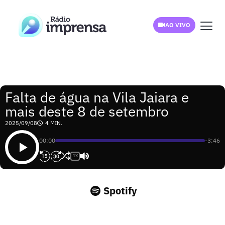
AO VIVO
Falta de água na Vila Jaiara e
mais deste 8 de setembro
2025/09/08
4 MIN.
00:00
-3:46
1X
Spotify