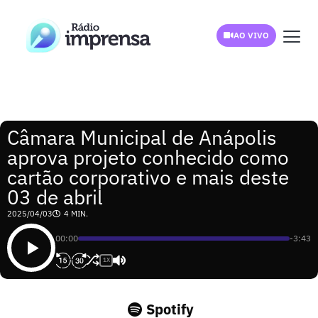
AO VIVO
Câmara Municipal de Anápolis
aprova projeto conhecido como
cartão corporativo e mais deste
03 de abril
2025/04/03
4 MIN.
00:00
-3:43
1X
Spotify