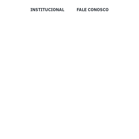
INSTITUCIONAL
FALE CONOSCO
RÁDIO IMPRENSA MADUREIRA DE ANÁPOLIS © 2023