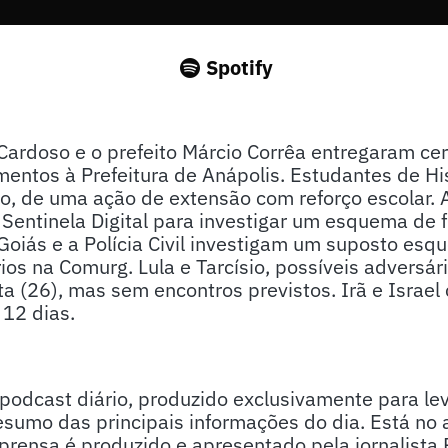
Spotify
Cardoso e o prefeito Márcio Corrêa entregaram ce
entos à Prefeitura de Anápolis. Estudantes de Hi
o, de uma ação de extensão com reforço escolar. A 
Sentinela Digital para investigar um esquema de f
 Goiás e a Polícia Civil investigam um suposto es
ários na Comurg. Lula e Tarcísio, possíveis adversá
a (26), mas sem encontros previstos. Irã e Israel
 12 dias.
odcast diário, produzido exclusivamente para lev
sumo das principais informações do dia. Está no 
ensa é produzido e apresentado pela jornalista P