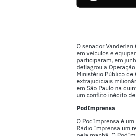
O senador Vanderlan 
em veículos e equipam
participaram, em junh
deflagrou a Operação 
Ministério Público de
extrajudiciais milion
em São Paulo na quint
um conflito inédito de
PodImprensa
O PodImprensa é um p
Rádio Imprensa um re
pela manhã. O PodImpr