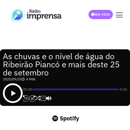
AO VIVO
As chuvas e o nível de água do
Ribeirão Piancó e mais deste 25
de setembro
2025/09/25
4 MIN.
00:00
-3:36
1X
Spotify