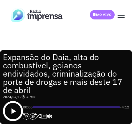
AO VIVO
Expansão do Daia, alta do
combustível, goianos
endividados, criminalização do
porte de drogas e mais deste 17
de abril
2024/04/17
4 MIN.
00:00
-4:12
1X