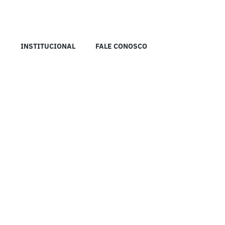
INSTITUCIONAL
FALE CONOSCO
RÁDIO IMPRENSA MADUREIRA DE ANÁPOLIS © 2023