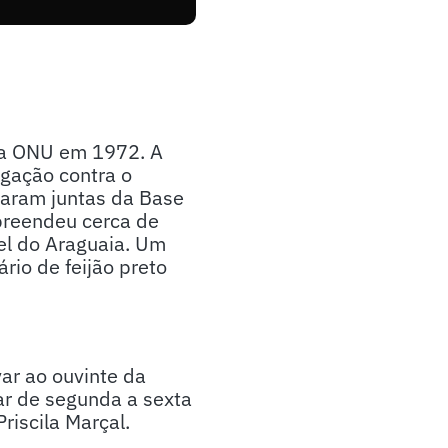
ela ONU em 1972. A
gação contra o
laram juntas da Base
apreendeu cerca de
el do Araguaia. Um
io de feijão preto
ar ao ouvinte da
ar de segunda a sexta
riscila Marçal.