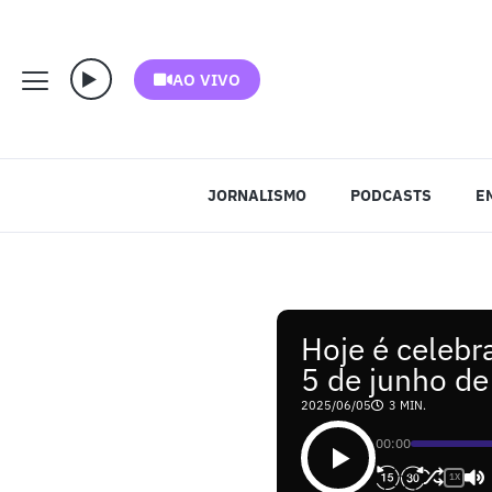
AO VIVO
JORNALISMO
PODCASTS
E
Hoje é celebr
5 de junho d
2025/06/05
3 MIN.
00:00
1X