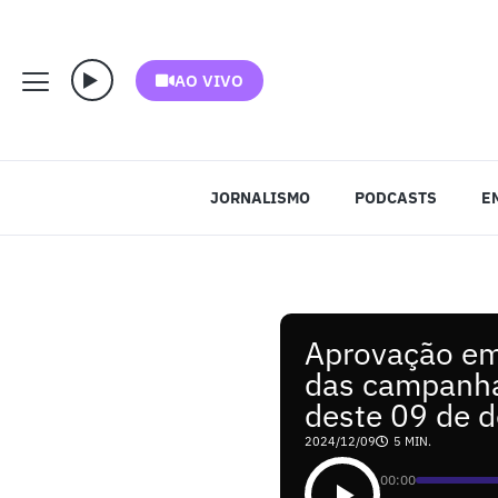
AO VIVO
JORNALISMO
PODCASTS
E
Aprovação em
das campanha
deste 09 de 
2024/12/09
5 MIN.
00:00