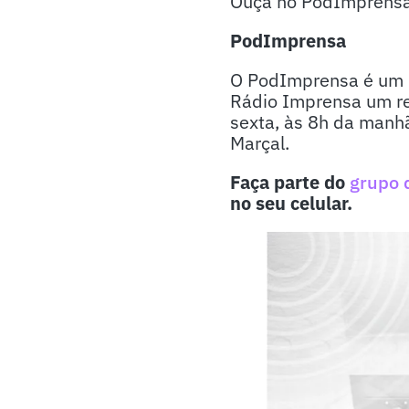
Ouça no PodImprensa d
PodImprensa
O PodImprensa é um p
Rádio Imprensa um re
sexta, às 8h da manhã
Marçal.
Faça parte do
grupo 
no seu celular.