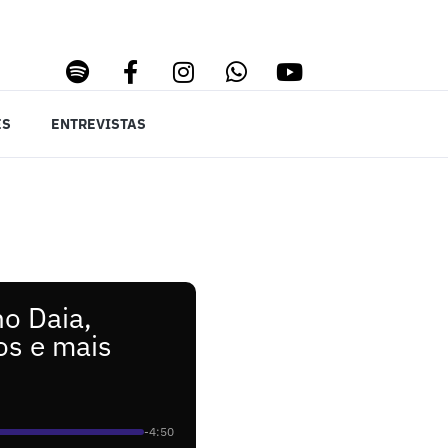
ES
ENTREVISTAS
no Daia,
os e mais
-4:50