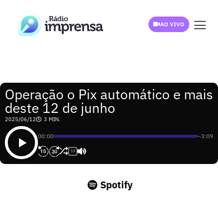
AO VIVO
Operação o Pix automático e mais
deste 12 de junho
2025/06/12
3 MIN.
00:00
-3:09
1X
Spotify