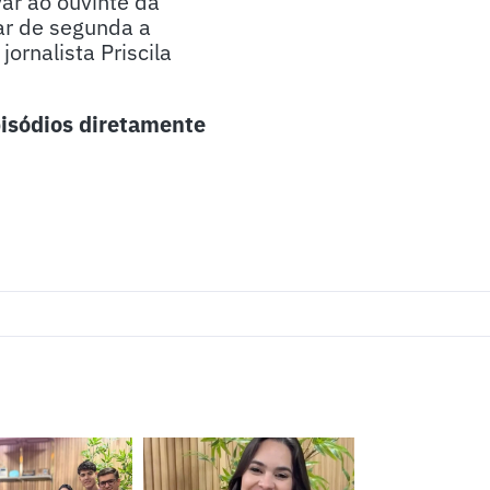
ar ao ouvinte da
ar de segunda a
ornalista Priscila
isódios diretamente