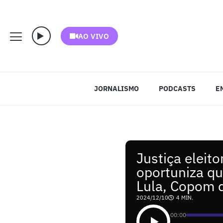
AO VIVO
JORNALISMO
PODCASTS
E
Justiça eleit
oportuniza qu
Lula, Copom d
2024/12/10
4 MIN.
00:00