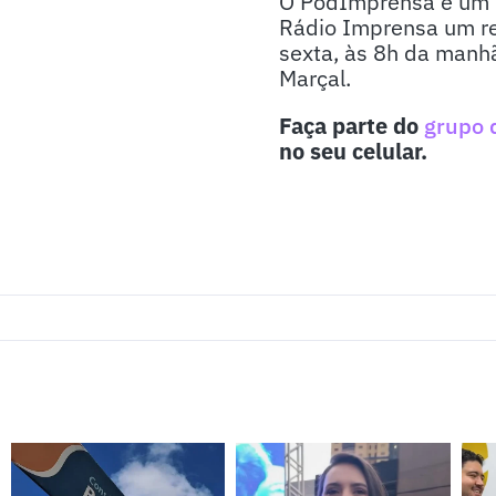
O PodImprensa é um p
Rádio Imprensa um re
sexta, às 8h da manhã
Marçal.
Faça parte do
grupo 
no seu celular.