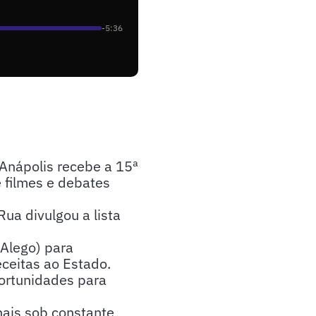
-5:36
e Anápolis recebe a 15ª
 filmes e debates
ua divulgou a lista
(Alego) para
eceitas ao Estado.
ortunidades para
nais sob constante