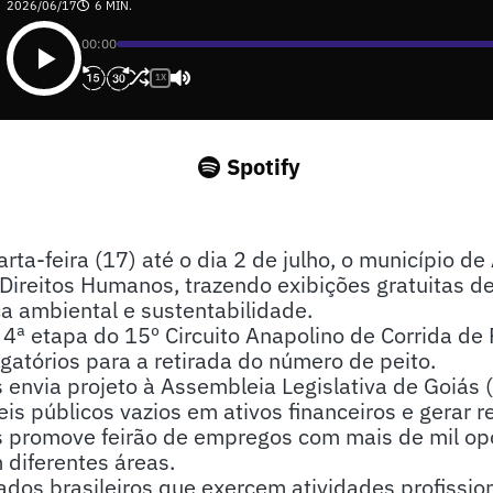
2026/06/17
6 MIN.
00:00
1X
Spotify
arta-feira (17) até o dia 2 de julho, o município d
Direitos Humanos, trazendo exibições gratuitas de
a ambiental e sustentabilidade.
4ª etapa do 15º Circuito Anapolino de Corrida de R
gatórios para a retirada do número de peito.
 envia projeto à Assembleia Legislativa de Goiás 
is públicos vazios em ativos financeiros e gerar r
 promove feirão de empregos com mais de mil op
 diferentes áreas.
ados brasileiros que exercem atividades profissio