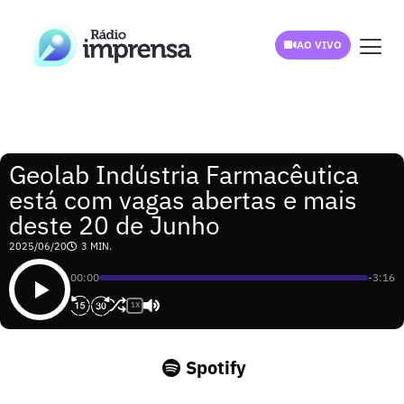
AO VIVO
Geolab Indústria Farmacêutica
está com vagas abertas e mais
deste 20 de Junho
2025/06/20
3 MIN.
00:00
-3:16
1X
Spotify