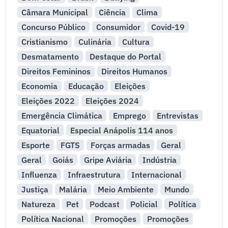
Câmara Municipal
Ciência
Clima
Concurso Público
Consumidor
Covid-19
Cristianismo
Culinária
Cultura
Desmatamento
Destaque do Portal
Direitos Femininos
Direitos Humanos
Economia
Educação
Eleições
Eleições 2022
Eleições 2024
Emergência Climática
Emprego
Entrevistas
Equatorial
Especial Anápolis 114 anos
Esporte
FGTS
Forças armadas
Geral
Geral
Goiás
Gripe Aviária
Indústria
Influenza
Infraestrutura
Internacional
Justiça
Malária
Meio Ambiente
Mundo
Natureza
Pet
Podcast
Policial
Política
Política Nacional
Promoções
Promoções