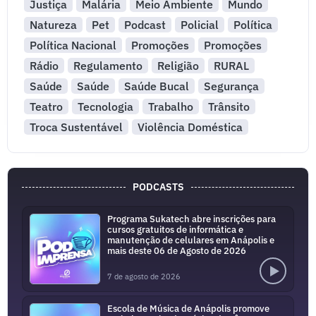
Justiça
Malária
Meio Ambiente
Mundo
Natureza
Pet
Podcast
Policial
Política
Política Nacional
Promoções
Promoções
Rádio
Regulamento
Religião
RURAL
Saúde
Saúde
Saúde Bucal
Segurança
Teatro
Tecnologia
Trabalho
Trânsito
Troca Sustentável
Violência Doméstica
PODCASTS
Programa Sukatech abre inscrições para
cursos gratuitos de informática e
manutenção de celulares em Anápolis e
mais deste 06 de Agosto de 2026
7 de agosto de 2026
Escola de Música de Anápolis promove