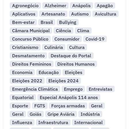
Agronegócio
Alzheimer
Anápolis
Apagão
Aplicativos
Artesanato
Autismo
Avicultura
Bem-estar
Brasil
Bullying
Câmara Municipal
Ciência
Clima
Concurso Público
Consumidor
Covid-19
Cristianismo
Culinária
Cultura
Desmatamento
Destaque do Portal
Direitos Femininos
Direitos Humanos
Economia
Educação
Eleições
Eleições 2022
Eleições 2024
Emergência Climática
Emprego
Entrevistas
Equatorial
Especial Anápolis 114 anos
Esporte
FGTS
Forças armadas
Geral
Geral
Goiás
Gripe Aviária
Indústria
Influenza
Infraestrutura
Internacional