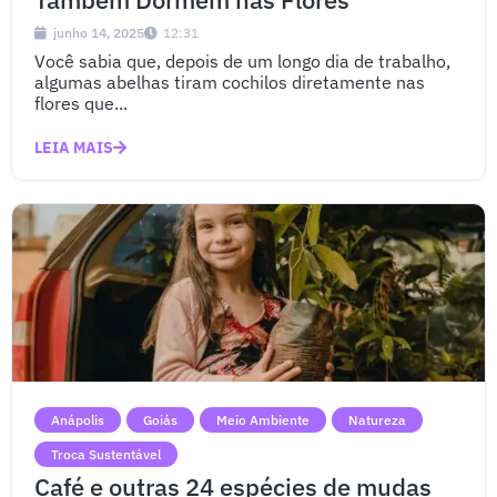
junho 14, 2025
12:31
Você sabia que, depois de um longo dia de trabalho,
algumas abelhas tiram cochilos diretamente nas
flores que...
LEIA MAIS
Anápolis
Goiás
Meio Ambiente
Natureza
Troca Sustentável
Café e outras 24 espécies de mudas