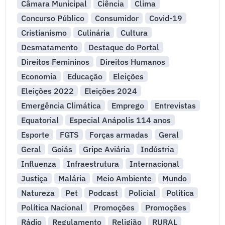
Câmara Municipal
Ciência
Clima
Concurso Público
Consumidor
Covid-19
Cristianismo
Culinária
Cultura
Desmatamento
Destaque do Portal
Direitos Femininos
Direitos Humanos
Economia
Educação
Eleições
Eleições 2022
Eleições 2024
Emergência Climática
Emprego
Entrevistas
Equatorial
Especial Anápolis 114 anos
Esporte
FGTS
Forças armadas
Geral
Geral
Goiás
Gripe Aviária
Indústria
Influenza
Infraestrutura
Internacional
Justiça
Malária
Meio Ambiente
Mundo
Natureza
Pet
Podcast
Policial
Política
Política Nacional
Promoções
Promoções
Rádio
Regulamento
Religião
RURAL