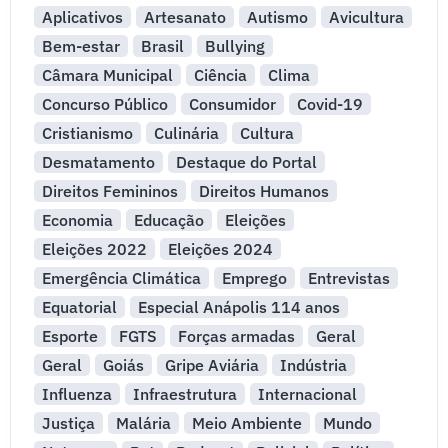
Aplicativos
Artesanato
Autismo
Avicultura
Bem-estar
Brasil
Bullying
Câmara Municipal
Ciência
Clima
Concurso Público
Consumidor
Covid-19
Cristianismo
Culinária
Cultura
Desmatamento
Destaque do Portal
Direitos Femininos
Direitos Humanos
Economia
Educação
Eleições
Eleições 2022
Eleições 2024
Emergência Climática
Emprego
Entrevistas
Equatorial
Especial Anápolis 114 anos
Esporte
FGTS
Forças armadas
Geral
Geral
Goiás
Gripe Aviária
Indústria
Influenza
Infraestrutura
Internacional
Justiça
Malária
Meio Ambiente
Mundo