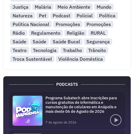
Justiça
Malária
Meio Ambiente
Mundo
Natureza
Pet
Podcast
Policial
Política
Política Nacional
Promoções
Promoções
Rádio
Regulamento
Religião
RURAL
Saúde
Saúde
Saúde Bucal
Segurança
Teatro
Tecnologia
Trabalho
Trânsito
Troca Sustentável
Violência Doméstica
PODCASTS
Programa Sukatech abre inscrições para
cursos gratuitos de informática e
manutenção de celulares em Anápolis e
mais deste 06 de Agosto de 2026
7 de agosto de 2026