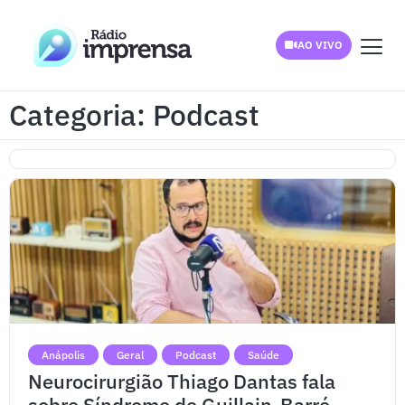
AO VIVO
Categoria: Podcast
Anápolis
Geral
Podcast
Saúde
Neurocirurgião Thiago Dantas fala
sobre Síndrome de Guillain-Barré