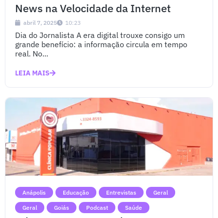
News na Velocidade da Internet
abril 7, 2025
10:23
Dia do Jornalista A era digital trouxe consigo um
grande benefício: a informação circula em tempo
real. No...
LEIA MAIS
Anápolis
Educação
Entrevistas
Geral
Geral
Goiás
Podcast
Saúde