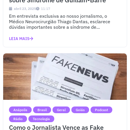
abril 23, 2025
11:17
Em entrevista exclusiva ao nosso jornalismo, o
Médico Neurocirurgião Thiago Dantas, esclarece
dúvidas importantes sobre a síndrome de...
LEIA MAIS
Anápolis
Brasil
Geral
Goiás
Podcast
Rádio
Tecnologia
Como o Jornalista Vence as Fake