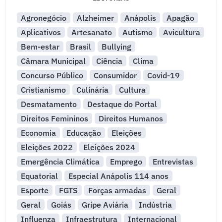
Agronegócio
Alzheimer
Anápolis
Apagão
Aplicativos
Artesanato
Autismo
Avicultura
Bem-estar
Brasil
Bullying
Câmara Municipal
Ciência
Clima
Concurso Público
Consumidor
Covid-19
Cristianismo
Culinária
Cultura
Desmatamento
Destaque do Portal
Direitos Femininos
Direitos Humanos
Economia
Educação
Eleições
Eleições 2022
Eleições 2024
Emergência Climática
Emprego
Entrevistas
Equatorial
Especial Anápolis 114 anos
Esporte
FGTS
Forças armadas
Geral
Geral
Goiás
Gripe Aviária
Indústria
Influenza
Infraestrutura
Internacional