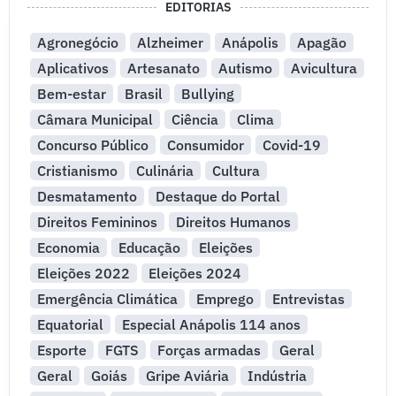
EDITORIAS
Agronegócio
Alzheimer
Anápolis
Apagão
Aplicativos
Artesanato
Autismo
Avicultura
Bem-estar
Brasil
Bullying
Câmara Municipal
Ciência
Clima
Concurso Público
Consumidor
Covid-19
Cristianismo
Culinária
Cultura
Desmatamento
Destaque do Portal
Direitos Femininos
Direitos Humanos
Economia
Educação
Eleições
Eleições 2022
Eleições 2024
Emergência Climática
Emprego
Entrevistas
Equatorial
Especial Anápolis 114 anos
Esporte
FGTS
Forças armadas
Geral
Geral
Goiás
Gripe Aviária
Indústria