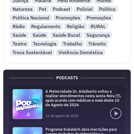
Justiça
Malária
Meio Ambiente
Mundo
Natureza
Pet
Podcast
Policial
Política
Política Nacional
Promoções
Promoções
Rádio
Regulamento
Religião
RURAL
Saúde
Saúde
Saúde Bucal
Segurança
Teatro
Tecnologia
Trabalho
Trânsito
Troca Sustentável
Violência Doméstica
PODCASTS
A Maternidade Dr. Adalberto voltou a
realizar atendimentos nesta sexta-feira (7),
após acordo com médicos e mais deste 10
de Agosto de 2026
10 de agosto de 2026
Programa Sukatech abre inscrições para
cursos gratuitos de informática e