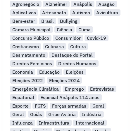
Agronegócio
Alzheimer
Anápolis
Apagão
Aplicativos
Artesanato
Autismo
Avicultura
Bem-estar
Brasil
Bullying
Câmara Municipal
Ciência
Clima
Concurso Público
Consumidor
Covid-19
Cristianismo
Culinária
Cultura
Desmatamento
Destaque do Portal
Direitos Femininos
Direitos Humanos
Economia
Educação
Eleições
Eleições 2022
Eleições 2024
Emergência Climática
Emprego
Entrevistas
Equatorial
Especial Anápolis 114 anos
Esporte
FGTS
Forças armadas
Geral
Geral
Goiás
Gripe Aviária
Indústria
Influenza
Infraestrutura
Internacional