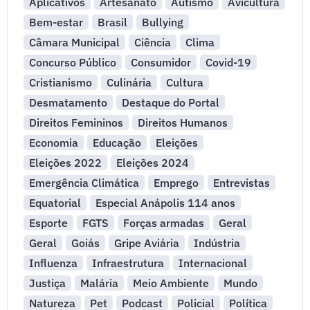
Aplicativos
Artesanato
Autismo
Avicultura
Bem-estar
Brasil
Bullying
Câmara Municipal
Ciência
Clima
Concurso Público
Consumidor
Covid-19
Cristianismo
Culinária
Cultura
Desmatamento
Destaque do Portal
Direitos Femininos
Direitos Humanos
Economia
Educação
Eleições
Eleições 2022
Eleições 2024
Emergência Climática
Emprego
Entrevistas
Equatorial
Especial Anápolis 114 anos
Esporte
FGTS
Forças armadas
Geral
Geral
Goiás
Gripe Aviária
Indústria
Influenza
Infraestrutura
Internacional
Justiça
Malária
Meio Ambiente
Mundo
Natureza
Pet
Podcast
Policial
Política