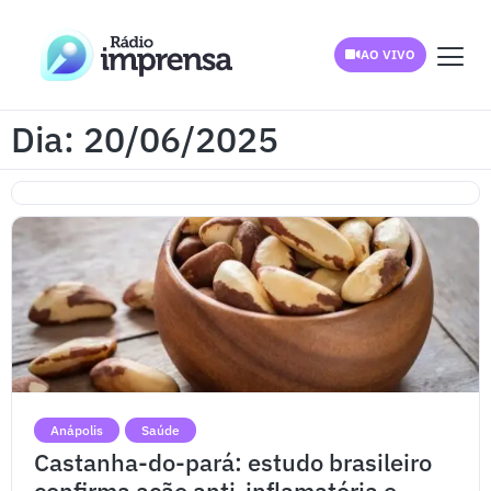
AO VIVO
Dia: 20/06/2025
Anápolis
Saúde
Castanha-do-pará: estudo brasileiro
confirma ação anti-inflamatória e