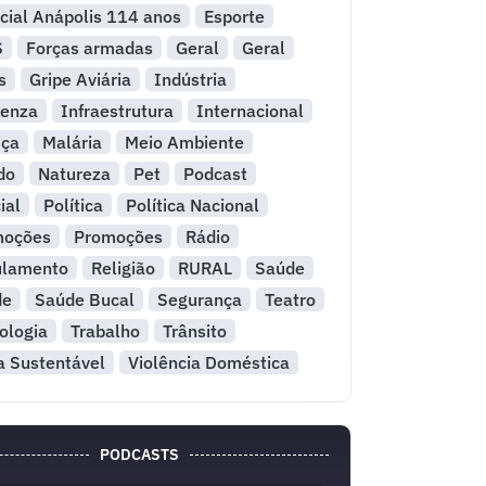
cial Anápolis 114 anos
Esporte
S
Forças armadas
Geral
Geral
s
Gripe Aviária
Indústria
uenza
Infraestrutura
Internacional
iça
Malária
Meio Ambiente
do
Natureza
Pet
Podcast
ial
Política
Política Nacional
moções
Promoções
Rádio
ulamento
Religião
RURAL
Saúde
de
Saúde Bucal
Segurança
Teatro
ologia
Trabalho
Trânsito
a Sustentável
Violência Doméstica
PODCASTS