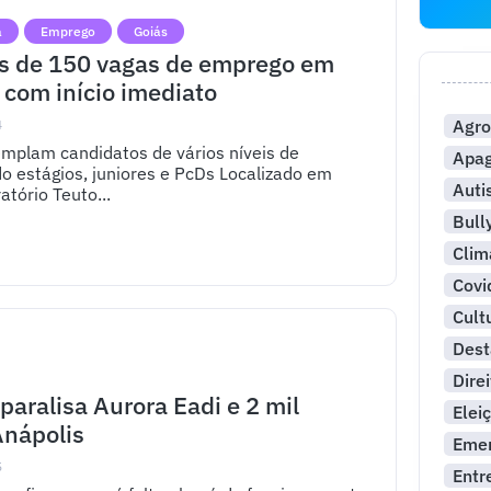
a
Emprego
Goiás
is de 150 vagas de emprego em
 com início imediato
Agro
4
mplam candidatos de vários níveis de
Apa
do estágios, juniores e PcDs Localizado em
Aut
atório Teuto...
Bull
Clim
Covi
Cult
Dest
Dire
 paralisa Aurora Eadi e 2 mil
Elei
nápolis
Emer
5
Entr