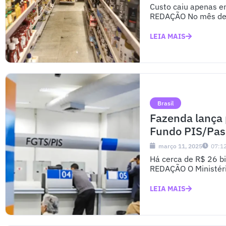
Custo caiu apenas em
REDAÇÃO No mês de f
LEIA MAIS
Brasil
Fazenda lança 
Fundo PIS/Pa
março 11, 2025
07:1
Há cerca de R$ 26 b
REDAÇÃO O Ministéri
LEIA MAIS