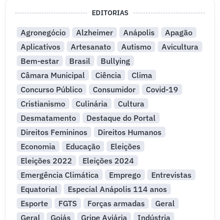
EDITORIAS
Agronegócio
Alzheimer
Anápolis
Apagão
Aplicativos
Artesanato
Autismo
Avicultura
Bem-estar
Brasil
Bullying
Câmara Municipal
Ciência
Clima
Concurso Público
Consumidor
Covid-19
Cristianismo
Culinária
Cultura
Desmatamento
Destaque do Portal
Direitos Femininos
Direitos Humanos
Economia
Educação
Eleições
Eleições 2022
Eleições 2024
Emergência Climática
Emprego
Entrevistas
Equatorial
Especial Anápolis 114 anos
Esporte
FGTS
Forças armadas
Geral
Geral
Goiás
Gripe Aviária
Indústria