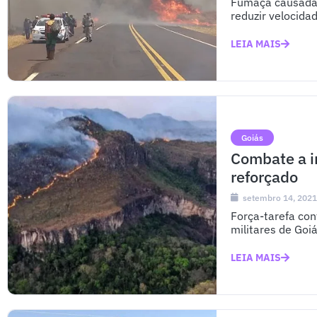
Fumaça causada p
reduzir velocida
LEIA MAIS
Goiás
Combate a i
reforçado
setembro 14, 202
Força-tarefa con
militares de Goiá
LEIA MAIS