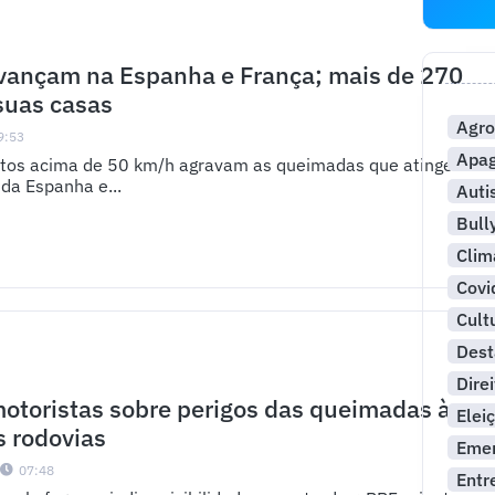
vançam na Espanha e França; mais de 270
suas casas
Agro
9:53
Apa
entos acima de 50 km/h agravam as queimadas que atingem
da Espanha e...
Aut
Bull
Clim
Covi
Cult
Dest
Dire
motoristas sobre perigos das queimadas às
Elei
 rodovias
Emer
1
07:48
Entr