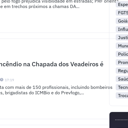
elo fogo prejudica visibilidade em estradas; PRF orienta
Espe
de em trechos próximos a chamas DA...
FGT
Goiá
Infl
Just
Mun
Polic
Pro
ncêndio na Chapada dos Veadeiros é
Reg
Saú
1
17:19
ta com mais de 150 profissionais, incluindo bombeiros
Tecn
s, brigadistas do ICMBio e do Prevfogo,...
Troc