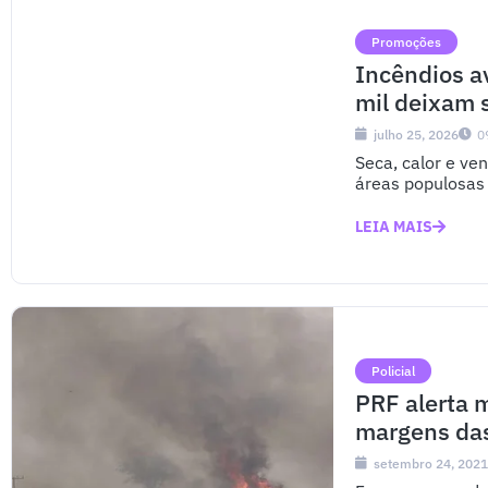
Promoções
Incêndios a
mil deixam 
julho 25, 2026
0
Seca, calor e v
áreas populosas 
LEIA MAIS
Policial
PRF alerta 
margens das
setembro 24, 202