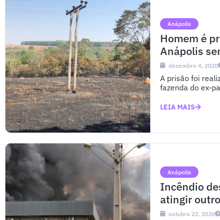
Anápolis
Homem é pre
Anápolis se
dezembro 4, 2020
A prisão foi real
fazenda do ex-p
LEIA MAIS
Anápolis
Incêndio de
atingir outr
outubro 22, 2020