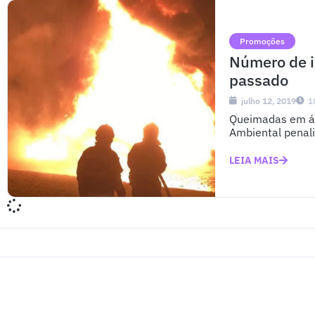
Promoções
Número de i
passado
julho 12, 2019
1
Queimadas em áre
Ambiental penali
LEIA MAIS