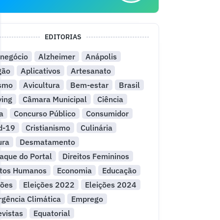
EDITORIAS
negócio
Alzheimer
Anápolis
gão
Aplicativos
Artesanato
ismo
Avicultura
Bem-estar
Brasil
ying
Câmara Municipal
Ciência
a
Concurso Público
Consumidor
d-19
Cristianismo
Culinária
ura
Desmatamento
aque do Portal
Direitos Femininos
itos Humanos
Economia
Educação
ções
Eleições 2022
Eleições 2024
gência Climática
Emprego
evistas
Equatorial