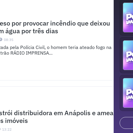
so por provocar incêndio que deixou
m água por três dias
08:35
izada pela Polícia Civil, o homem teria ateado fogo na
atrão RÁDIO IMPRENSA...
strói distribuidora em Anápolis e ameaça
os imóveis
13:22