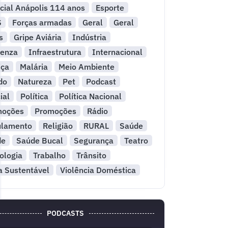
cial Anápolis 114 anos
Esporte
S
Forças armadas
Geral
Geral
s
Gripe Aviária
Indústria
uenza
Infraestrutura
Internacional
iça
Malária
Meio Ambiente
do
Natureza
Pet
Podcast
ial
Política
Política Nacional
moções
Promoções
Rádio
ulamento
Religião
RURAL
Saúde
de
Saúde Bucal
Segurança
Teatro
ologia
Trabalho
Trânsito
a Sustentável
Violência Doméstica
PODCASTS