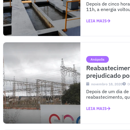
Depois de cinco hora
11h, a energia voltou
LEIA MAIS
Anápolis
Reabastecimen
prejudicado po
novembro 18, 2020
0
Depois de um dia de 
reabastecimento, que
LEIA MAIS