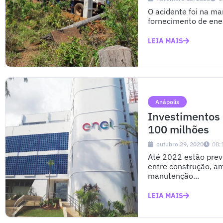
O acidente foi na ma
fornecimento de energ
LEIA MAIS
Anápolis
Investimentos
100 milhões
outubro 29, 2020
08:
Até 2022 estão prev
entre construção, a
manutenção...
LEIA MAIS