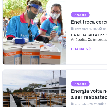
Anápolis
Enel troca cer
dezembro 1, 2020
06
DA REDAÇÃO A Enel v
Anápolis. Os intere
LEIA MAIS
Anápolis
Energia volta 
a ser reabaste
novembro 20, 2020
1