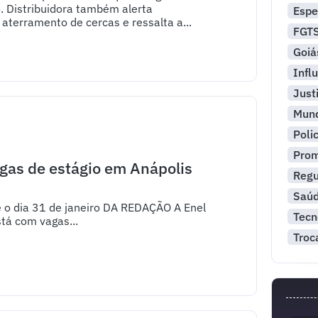
. Distribuidora também alerta
Espe
aterramento de cercas e ressalta a...
FGT
Goiá
Infl
Just
Mun
Polic
Pro
agas de estágio em Anápolis
Reg
Saú
é o dia 31 de janeiro DA REDAÇÃO A Enel
Tecn
stá com vagas...
Troc