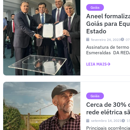
Goiás
Aneel formaliz
Goiás para Equ
Estado
fevereiro 24, 2023
07
Assinatura de termo 
Esmeraldas DA REDAÇ
LEIA MAIS
Goiás
Cerca de 30% 
rede elétrica s
setembro 14, 2021
1
Principais ocorrênc