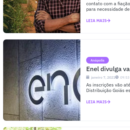
contato com a fiação
para necessidade de 
LEIA MAIS
Anápolis
Enel divulga v
janeiro 7, 2021
09:53
As inscrições vão at
Distribuição Goiás e
LEIA MAIS