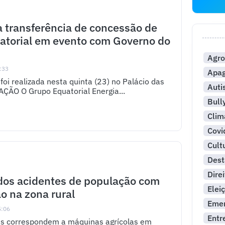
a transferência de concessão de
atorial em evento com Governo do
Agro
:33
Apa
foi realizada nesta quinta (23) no Palácio das
Aut
ÃO O Grupo Equatorial Energia...
Bull
Clim
Covi
Cult
Dest
Dire
dos acidentes de população com
Elei
ão na zona rural
Emer
5:06
Entr
ias correspondem a máquinas agrícolas em