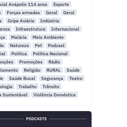
cial Anápolis 114 anos
Esporte
S
Forças armadas
Geral
Geral
s
Gripe Aviária
Indústria
uenza
Infraestrutura
Internacional
iça
Malária
Meio Ambiente
do
Natureza
Pet
Podcast
ial
Política
Política Nacional
moções
Promoções
Rádio
ulamento
Religião
RURAL
Saúde
de
Saúde Bucal
Segurança
Teatro
ologia
Trabalho
Trânsito
a Sustentável
Violência Doméstica
PODCASTS