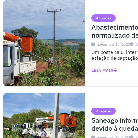
Anápolis
Abastecimento
normalizado de
novembro 13, 2020
1
Um poste caiu, inte
estação de captação 
LEIA MAIS
Anápolis
Saneago inform
devido à queda
novembro 13, 2020
1