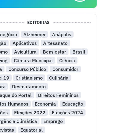
EDITORIAS
negócio
Alzheimer
Anápolis
gão
Aplicativos
Artesanato
ismo
Avicultura
Bem-estar
Brasil
ying
Câmara Municipal
Ciência
a
Concurso Público
Consumidor
d-19
Cristianismo
Culinária
ura
Desmatamento
aque do Portal
Direitos Femininos
itos Humanos
Economia
Educação
ções
Eleições 2022
Eleições 2024
gência Climática
Emprego
evistas
Equatorial