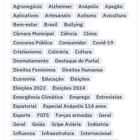
Agronegócio
Alzheimer
Anápolis
Apagão
Aplicativos
Artesanato
Autismo
Avicultura
Bem-estar
Brasil
Bullying
Câmara Municipal
Ciência
Clima
Concurso Público
Consumidor
Covid-19
Cristianismo
Culinária
Cultura
Desmatamento
Destaque do Portal
Direitos Femininos
Direitos Humanos
Economia
Educação
Eleições
Eleições 2022
Eleições 2024
Emergência Climática
Emprego
Entrevistas
Equatorial
Especial Anápolis 114 anos
Esporte
FGTS
Forças armadas
Geral
Geral
Goiás
Gripe Aviária
Indústria
Influenza
Infraestrutura
Internacional