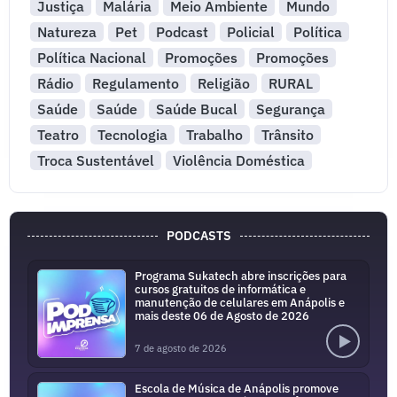
Justiça
Malária
Meio Ambiente
Mundo
Natureza
Pet
Podcast
Policial
Política
Política Nacional
Promoções
Promoções
Rádio
Regulamento
Religião
RURAL
Saúde
Saúde
Saúde Bucal
Segurança
Teatro
Tecnologia
Trabalho
Trânsito
Troca Sustentável
Violência Doméstica
PODCASTS
Programa Sukatech abre inscrições para
cursos gratuitos de informática e
manutenção de celulares em Anápolis e
mais deste 06 de Agosto de 2026
7 de agosto de 2026
Escola de Música de Anápolis promove