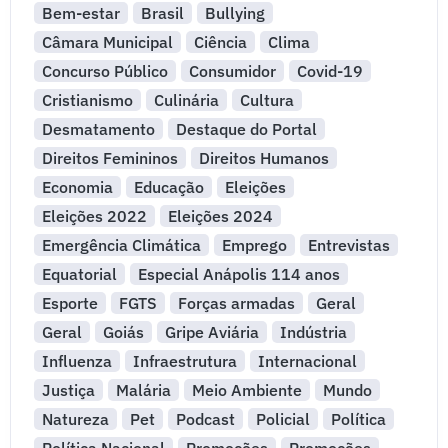
Bem-estar
Brasil
Bullying
Câmara Municipal
Ciência
Clima
Concurso Público
Consumidor
Covid-19
Cristianismo
Culinária
Cultura
Desmatamento
Destaque do Portal
Direitos Femininos
Direitos Humanos
Economia
Educação
Eleições
Eleições 2022
Eleições 2024
Emergência Climática
Emprego
Entrevistas
Equatorial
Especial Anápolis 114 anos
Esporte
FGTS
Forças armadas
Geral
Geral
Goiás
Gripe Aviária
Indústria
Influenza
Infraestrutura
Internacional
Justiça
Malária
Meio Ambiente
Mundo
Natureza
Pet
Podcast
Policial
Política