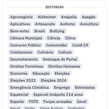
EDITORIAS
Agronegócio
Alzheimer
Anápolis
Apagão
Aplicativos
Artesanato
Autismo
Avicultura
Bem-estar
Brasil
Bullying
Câmara Municipal
Ciência
Clima
Concurso Público
Consumidor
Covid-19
Cristianismo
Culinária
Cultura
Desmatamento
Destaque do Portal
Direitos Femininos
Direitos Humanos
Economia
Educação
Eleições
Eleições 2022
Eleições 2024
Emergência Climática
Emprego
Entrevistas
Equatorial
Especial Anápolis 114 anos
Esporte
FGTS
Forças armadas
Geral
Geral
Goiás
Gripe Aviária
Indústria