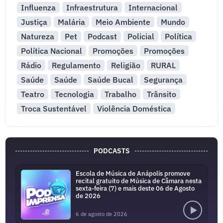
Influenza
Infraestrutura
Internacional
Justiça
Malária
Meio Ambiente
Mundo
Natureza
Pet
Podcast
Policial
Política
Política Nacional
Promoções
Promoções
Rádio
Regulamento
Religião
RURAL
Saúde
Saúde
Saúde Bucal
Segurança
Teatro
Tecnologia
Trabalho
Trânsito
Troca Sustentável
Violência Doméstica
PODCASTS
Escola de Música de Anápolis promove
recital gratuito de Música de Câmara nesta
sexta-feira (7) e mais deste 06 de Agosto
de 2026
6 de agosto de 2026