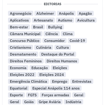
EDITORIAS
Agronegócio
Alzheimer
Anápolis
Apagão
Aplicativos
Artesanato
Autismo
Avicultura
Bem-estar
Brasil
Bullying
Câmara Municipal
Ciência
Clima
Concurso Público
Consumidor
Covid-19
Cristianismo
Culinária
Cultura
Desmatamento
Destaque do Portal
Direitos Femininos
Direitos Humanos
Economia
Educação
Eleições
Eleições 2022
Eleições 2024
Emergência Climática
Emprego
Entrevistas
Equatorial
Especial Anápolis 114 anos
Esporte
FGTS
Forças armadas
Geral
Geral
Goiás
Gripe Aviária
Indústria