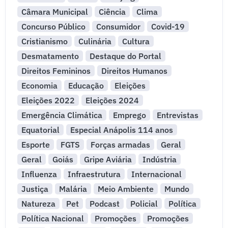
Câmara Municipal
Ciência
Clima
Concurso Público
Consumidor
Covid-19
Cristianismo
Culinária
Cultura
Desmatamento
Destaque do Portal
Direitos Femininos
Direitos Humanos
Economia
Educação
Eleições
Eleições 2022
Eleições 2024
Emergência Climática
Emprego
Entrevistas
Equatorial
Especial Anápolis 114 anos
Esporte
FGTS
Forças armadas
Geral
Geral
Goiás
Gripe Aviária
Indústria
Influenza
Infraestrutura
Internacional
Justiça
Malária
Meio Ambiente
Mundo
Natureza
Pet
Podcast
Policial
Política
Política Nacional
Promoções
Promoções