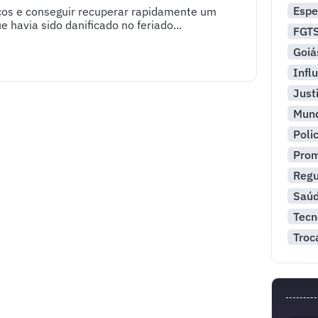
Espe
rços e conseguir recuperar rapidamente um
 havia sido danificado no feriado...
FGT
Goiá
Infl
Just
Mun
Polic
Pro
Reg
Saú
Tecn
Troc