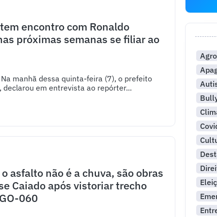
 tem encontro com Ronaldo
nas próximas semanas se filiar ao
Agro
Apa
 Na manhã dessa quinta-feira (7), o prefeito
Aut
 declarou em entrevista ao repórter...
Bull
Clim
Covi
Cult
Dest
Dire
o asfalto não é a chuva, são obras
Elei
sse Caiado após vistoriar trecho
 GO-060
Emer
Entr