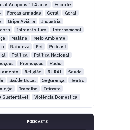
cial Anápolis 114 anos
Esporte
S
Forças armadas
Geral
Geral
s
Gripe Aviária
Indústria
uenza
Infraestrutura
Internacional
iça
Malária
Meio Ambiente
do
Natureza
Pet
Podcast
ial
Política
Política Nacional
moções
Promoções
Rádio
ulamento
Religião
RURAL
Saúde
de
Saúde Bucal
Segurança
Teatro
ologia
Trabalho
Trânsito
a Sustentável
Violência Doméstica
PODCASTS