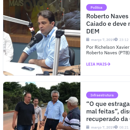
Política
Roberto Naves
Caiado e deve 
DEM
março 7, 2019
23:12
Por Richelson Xavier
Roberto Naves (PTB),
LEIA MAIS
Infraestrutura
“O que estraga 
mal feitas”, di
recuperado da
março 7, 2019
08:21