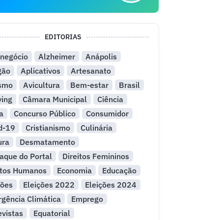
EDITORIAS
negócio
Alzheimer
Anápolis
gão
Aplicativos
Artesanato
ismo
Avicultura
Bem-estar
Brasil
ying
Câmara Municipal
Ciência
a
Concurso Público
Consumidor
d-19
Cristianismo
Culinária
ura
Desmatamento
aque do Portal
Direitos Femininos
itos Humanos
Economia
Educação
ções
Eleições 2022
Eleições 2024
gência Climática
Emprego
evistas
Equatorial