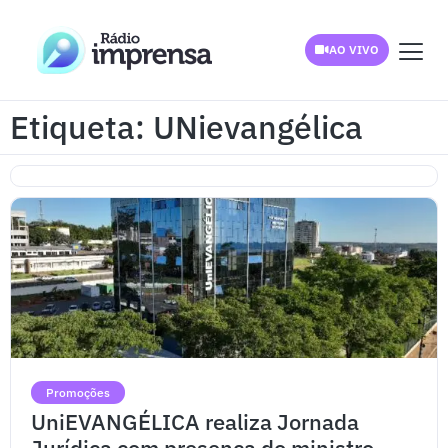
AO VIVO
Etiqueta: UNievangélica
Promoções
UniEVANGÉLICA realiza Jornada
Jurídica com presença do ministro