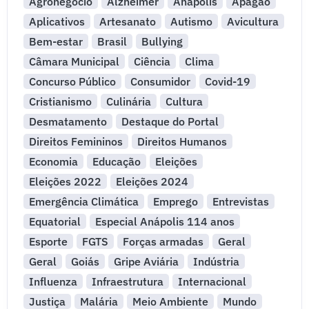
Agronegócio
Alzheimer
Anápolis
Apagão
Aplicativos
Artesanato
Autismo
Avicultura
Bem-estar
Brasil
Bullying
Câmara Municipal
Ciência
Clima
Concurso Público
Consumidor
Covid-19
Cristianismo
Culinária
Cultura
Desmatamento
Destaque do Portal
Direitos Femininos
Direitos Humanos
Economia
Educação
Eleições
Eleições 2022
Eleições 2024
Emergência Climática
Emprego
Entrevistas
Equatorial
Especial Anápolis 114 anos
Esporte
FGTS
Forças armadas
Geral
Geral
Goiás
Gripe Aviária
Indústria
Influenza
Infraestrutura
Internacional
Justiça
Malária
Meio Ambiente
Mundo