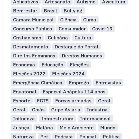
Aplicativos
Artesanato
Autismo
Avicultura
Bem-estar
Brasil
Bullying
Câmara Municipal
Ciência
Clima
Concurso Público
Consumidor
Covid-19
Cristianismo
Culinária
Cultura
Desmatamento
Destaque do Portal
Direitos Femininos
Direitos Humanos
Economia
Educação
Eleições
Eleições 2022
Eleições 2024
Emergência Climática
Emprego
Entrevistas
Equatorial
Especial Anápolis 114 anos
Esporte
FGTS
Forças armadas
Geral
Geral
Goiás
Gripe Aviária
Indústria
Influenza
Infraestrutura
Internacional
Justiça
Malária
Meio Ambiente
Mundo
Natureza
Pet
Podcast
Policial
Política